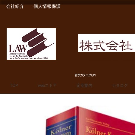
会社紹介
個人情報保護
MIURA SHOTEN BOO
夏季カタログUP!
TOP
webストア
定期案内
カタログ