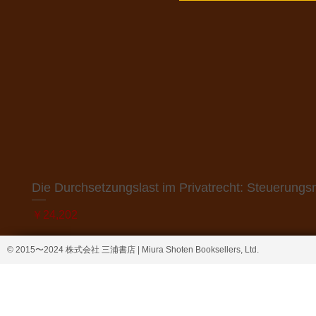
Die Durchsetzungslast im Privatrecht: Steuerung
価格
￥24,202
© 2015〜2024 株式会社 三浦書店 | Miura Shoten Booksellers, Ltd.