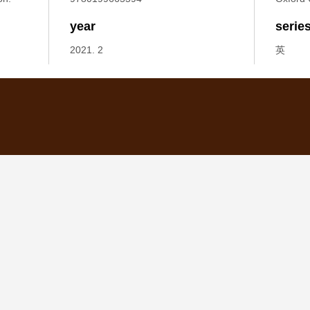
year
serie
2021. 2
英