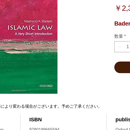
￥2,
Bader
数量
*
等により変わる場合がございます。予めご了承ください。
ISBN
publi
on.
9780199665594
Oxford U