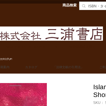
商品検索
MIURA SHOTEN BOOKSELLERS, Ltd. 法学洋書輸入販売
カタログUP!
定期案内
カタログ
「法律文献の引用法」
ご利
Isla
Shor
SKU： 9