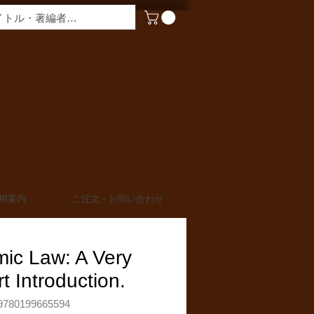
​営業時間
月〜金曜 9:00 - 17:00
定休日 土日・祝日
TEL 03-6910-0882
FAX 03-6910-0883
info@miurashoten.co.jp
用案内
ご注文・お問い合わせ
mic Law: A Very
t Introduction.
780199665594