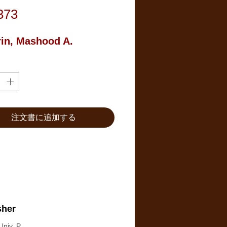
価
373
格
in, Mashood A.
注文書に追加する
sher
niv. P.