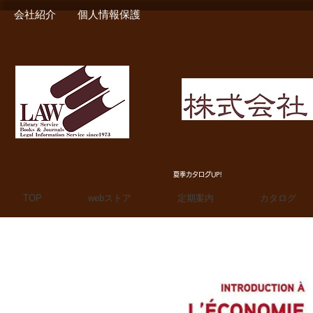
会社紹介
個人情報保護
MIURA SHOTEN BOO
夏季カタログUP!
TOP
webストア
定期案内
カタログ