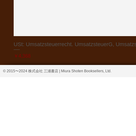
USt: Umsatzsteuerrecht. UmsatzsteuerG, Umsatzs
価格
￥4,368
© 2015〜2024 株式会社 三浦書店 | Miura Shoten Booksellers, Ltd.