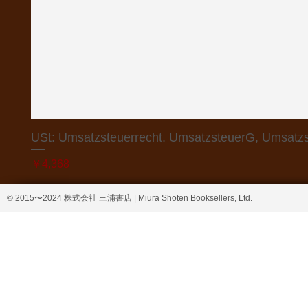
USt: Umsatzsteuerrecht. UmsatzsteuerG, Umsatzs
価格
￥4,368
© 2015〜2024 株式会社 三浦書店 | Miura Shoten Booksellers, Ltd.