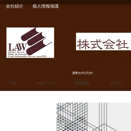
会社紹介
個人情報保護
MIURA SHOTEN BOO
夏季カタログUP!
TOP
webストア
定期案内
カタログ