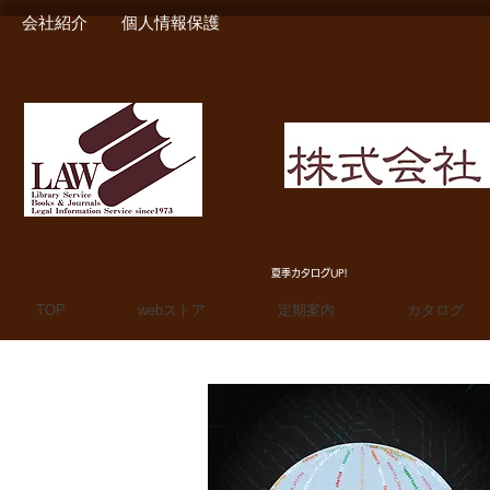
会社紹介
個人情報保護
MIURA SHOTEN BOO
夏季カタログUP!
TOP
webストア
定期案内
カタログ