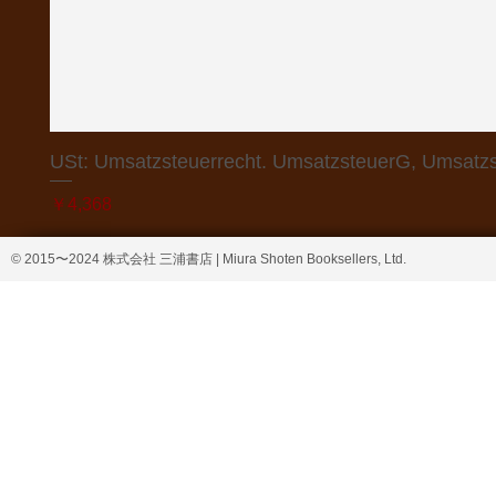
USt: Umsatzsteuerrecht. UmsatzsteuerG, Umsatzs
価格
￥4,368
© 2015〜2024 株式会社 三浦書店 | Miura Shoten Booksellers, Ltd.