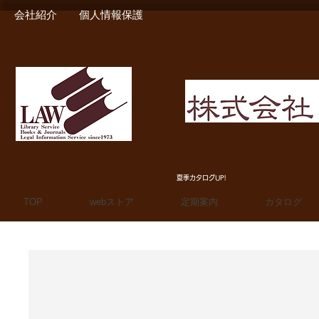
会社紹介
個人情報保護
MIURA SHOTEN BOO
夏季カタログUP!
TOP
webストア
定期案内
カタログ