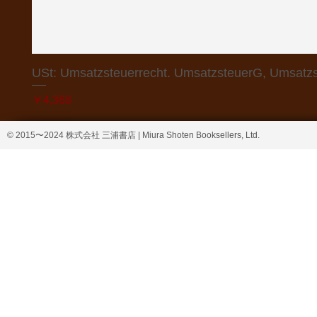
USt: Umsatzsteuerrecht. UmsatzsteuerG, Umsatzs
価格
￥4,368
© 2015〜2024 株式会社 三浦書店 | Miura Shoten Booksellers, Ltd.