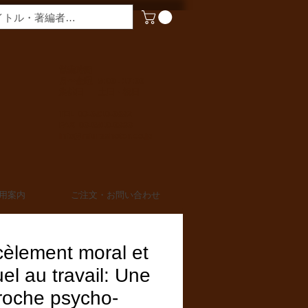
​営業時間
月〜金曜 9:00 - 17:00
定休日 土日・祝日
TEL 03-6910-0882
FAX 03-6910-0883
info@miurashoten.co.jp
用案内
ご注文・お問い合わせ
èlement moral et
el au travail: Une
roche psycho-