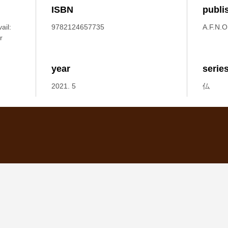
ISBN
publi
ail:
9782124657735
A.F.N.O
r
year
serie
2021. 5
仏