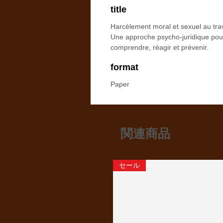
title
Harcèlement moral et sexuel au trav
Une approche psycho-juridique pou
comprendre, réagir et prévenir.
format
Paper
関連商品
セール