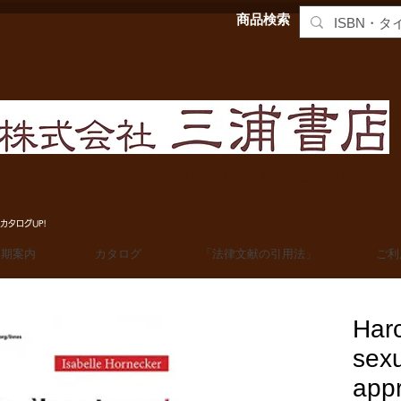
商品検索
MIURA SHOTEN BOOKSELLERS, Ltd. 法学洋書輸入販売
カタログUP!
定期案内
カタログ
「法律文献の引用法」
ご利
Harc
sexu
app