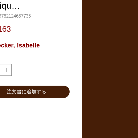
diqu…
782124657735
価
163
格
cker, Isabelle
注文書に追加する