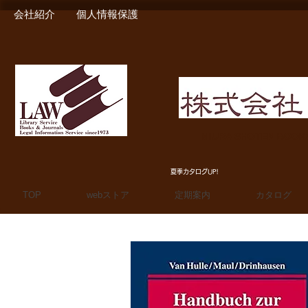
会社紹介
個人情報保護
MIURA SHOTEN BOO
夏季カタログUP!
TOP
webストア
定期案内
カタログ