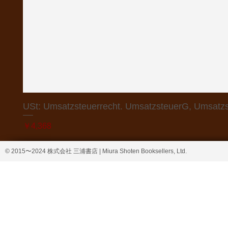
USt: Umsatzsteuerrecht. UmsatzsteuerG, Umsatzs
価格
￥4,368
© 2015〜2024 株式会社 三浦書店 | Miura Shoten Booksellers, Ltd.