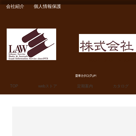
会社紹介
個人情報保護
MIURA SHOTEN BOO
夏季カタログUP!
TOP
webストア
定期案内
カタログ