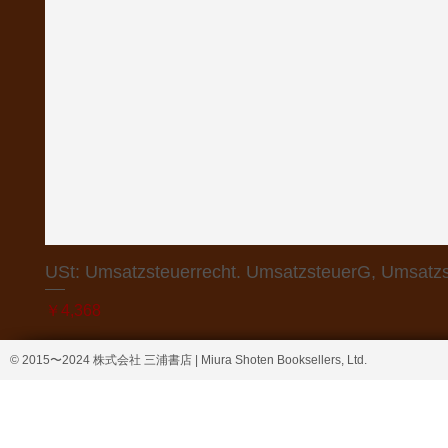
USt: Umsatzsteuerrecht. UmsatzsteuerG, Umsatzs
価格
￥4,368
© 2015〜2024 株式会社 三浦書店 | Miura Shoten Booksellers, Ltd.