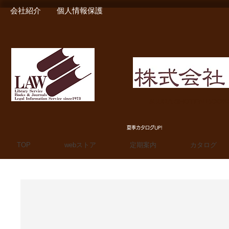
会社紹介
個人情報保護
MIURA SHOTEN BOO
夏季カタログUP!
TOP
webストア
定期案内
カタログ