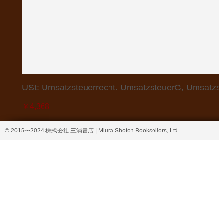
USt: Umsatzsteuerrecht. UmsatzsteuerG, Umsatzs
価格
￥4,368
© 2015〜2024 株式会社 三浦書店 | Miura Shoten Booksellers, Ltd.