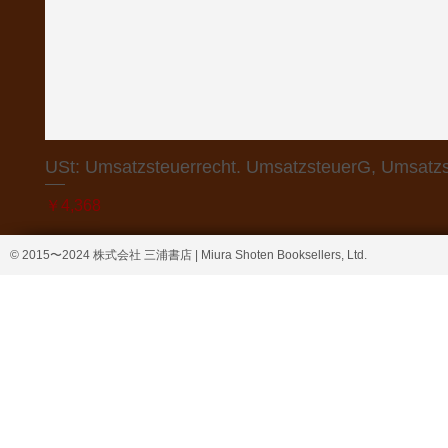
USt: Umsatzsteuerrecht. UmsatzsteuerG, Umsatzs
価格
￥4,368
© 2015〜2024 株式会社 三浦書店 | Miura Shoten Booksellers, Ltd.