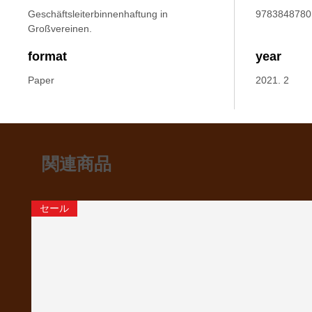
Geschäftsleiterbinnenhaftung in
9783848780
Großvereinen.
format
year
Paper
2021. 2
関連商品
セール