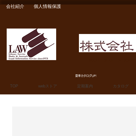
会社紹介
個人情報保護
MIURA SHOTEN BOO
夏季カタログUP!
TOP
webストア
定期案内
カタログ