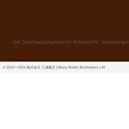
Die Durchsetzungslast im Privatrecht: Steuerung
価格
￥24,202
© 2015〜2024 株式会社 三浦書店 | Miura Shoten Booksellers, Ltd.