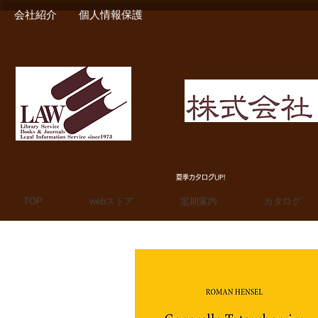
会社紹介
個人情報保護
MIURA SHOTEN BOO
夏季カタログUP!
TOP
webストア
定期案内
カタログ