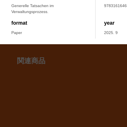
Generelle Tatsachen im
9783161646
Verwaltungsprozess.
format
year
Paper
2025. 9
関連商品