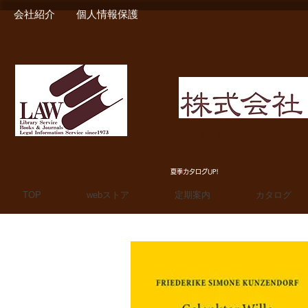
会社紹介
個人情報保護
MIURA SHOTEN BOO
夏季カタログUP!
TOP
webストア
定期案内
カタログ