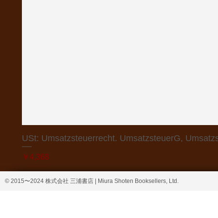
USt: Umsatzsteuerrecht. UmsatzsteuerG, Umsatzs
価格
￥4,368
© 2015〜2024 株式会社 三浦書店 | Miura Shoten Booksellers, Ltd.