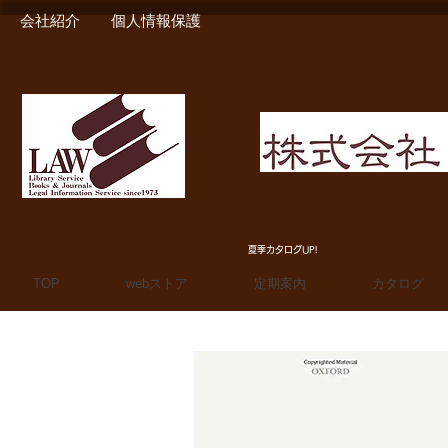
会社紹介
個人情報保護
MIURA SHOTEN BOO
夏季カタログUP!
TOP
webストア
定期案内
カタログ