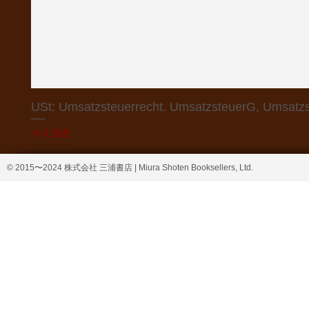
USt: Umsatzsteuerrecht. UmsatzsteuerG, Umsatzs
価格
￥4,368
© 2015〜2024 株式会社 三浦書店 | Miura Shoten Booksellers, Ltd.