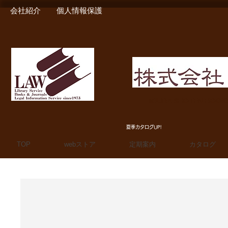
会社紹介
個人情報保護
MIURA SHOTEN BOO
夏季カタログUP!
TOP
webストア
定期案内
カタログ