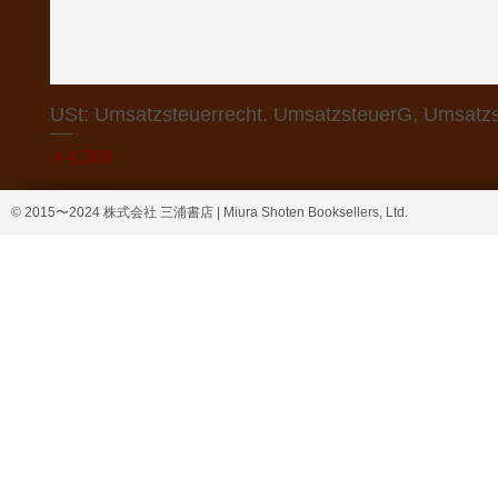
USt: Umsatzsteuerrecht. UmsatzsteuerG, Umsatzs
価格
￥4,368
© 2015〜2024 株式会社 三浦書店 | Miura Shoten Booksellers, Ltd.