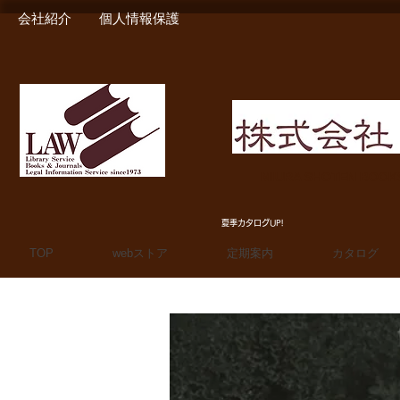
会社紹介
個人情報保護
MIURA SHOTEN BOO
夏季カタログUP!
TOP
webストア
定期案内
カタログ