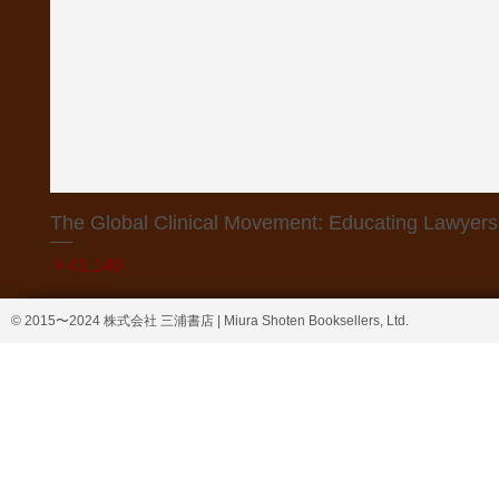
The Global Clinical Movement: Educating Lawyers f
価格
￥41,140
© 2015〜2024 株式会社 三浦書店 | Miura Shoten Booksellers, Ltd.