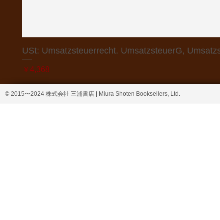
USt: Umsatzsteuerrecht. UmsatzsteuerG, Umsatzs
価格
￥4,368
© 2015〜2024 株式会社 三浦書店 | Miura Shoten Booksellers, Ltd.