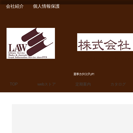
会社紹介
個人情報保護
MIURA SHOTEN BOO
夏季カタログUP!
TOP
webストア
定期案内
カタログ