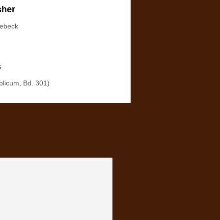
sher
iebeck
s
blicum, Bd. 301)