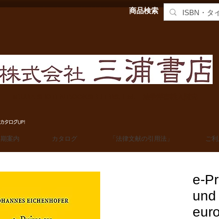
商品検索
MIURA SHOTEN BOOKSELLERS, Ltd. 法学洋書輸入販売
カタログUP!
定期案内
カタログ
「法律文献の引用法」
ご利
e-Pr
und
eur