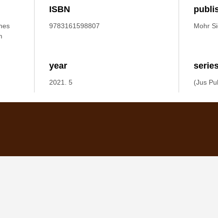
ISBN
publi
ines
9783161598807
Mohr S
m
year
serie
2021. 5
(Jus Pu