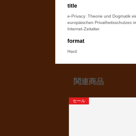
title
e-Privacy: Theorie und Dogmatik e
europäischen Privatheitsschutzes i
Internet-Zeitalter.
format
Hard
関連商品
セール