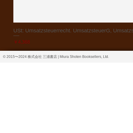
USt: Umsatzsteuerrecht. UmsatzsteuerG, Umsatzs
価格
￥4,368
© 2015〜2024 株式会社 三浦書店 | Miura Shoten Booksellers, Ltd.