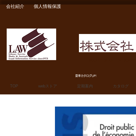
会社紹介
個人情報保護
MIURA SHOTEN BOO
夏季カタログUP!
TOP
webストア
定期案内
カタログ