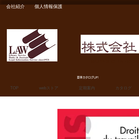
会社紹介
個人情報保護
MIURA SHOTEN BOO
夏季カタログUP!
TOP
webストア
定期案内
カタログ