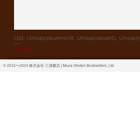
USt: Umsatzsteuerrecht. UmsatzsteuerG, Umsatzs
価格
￥4,368
© 2015〜2024 株式会社 三浦書店 | Miura Shoten Booksellers, Ltd.