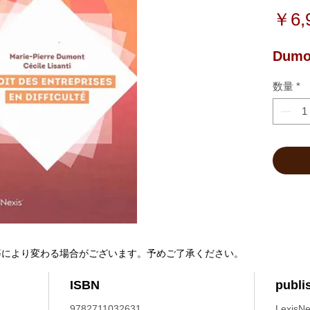
￥6,
Dumon
数量
*
等により変わる場合がございます。予めご了承ください。
ISBN
publi
9782711032631
LexisNe