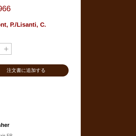
価
966
格
t, P./Lisanti, C.
注文書に追加する
sher
xis FR