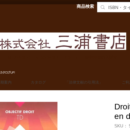
商品検索
MIURA SHOTEN BOOKSELLERS, Ltd. 法学洋書輸入販売
カタログUP!
定期案内
カタログ
「法律文献の引用法」
ご利
Droi
en di
SKU： 9