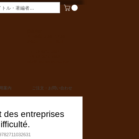
​営業時間
月〜金曜 9:00 - 17:00
定休日 土日・祝日
TEL 03-6910-0882
FAX 03-6910-0883
info@miurashoten.co.jp
用案内
ご注文・お問い合わせ
t des entreprises
fficulté.
782711032631