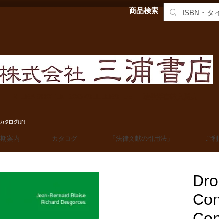
商品検索
MIURA SHOTEN BOOKSELLERS, Ltd. 法学洋書輸入販売
カタログUP!
定期案内
カタログ
「法律文献の引用法」
ご利
Droi
Com
Con