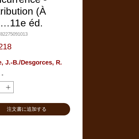
ribution (À
r…11e éd.
782275091013
Price
218
e, J.-B./Desgorces, R.
y
*
注文書に追加する