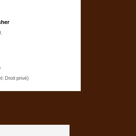
sher
.
s
: Droit privé)