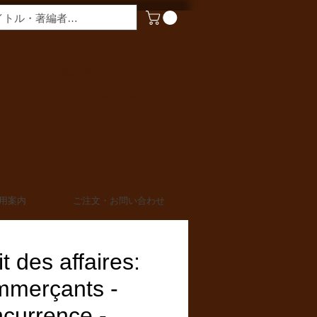
​営業時間
月〜金曜 9:00 - 17:00
定休日 土日・祝日
TEL 03-6910-0882
FAX 03-6910-0883
info@miurashoten.co.jp
用案内
ご注文・お問い合わせ
t des affaires:
merçants -
currence -