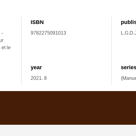
ISBN
publi
 -
9782275091013
L.G.D.J
ur
 et le
year
serie
2021. 8
(Manuel