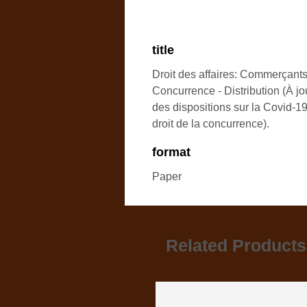
title
Droit des affaires: Commerçants
Concurrence - Distribution (À jo
des dispositions sur la Covid-19
droit de la concurrence).
format
Paper
Related Products