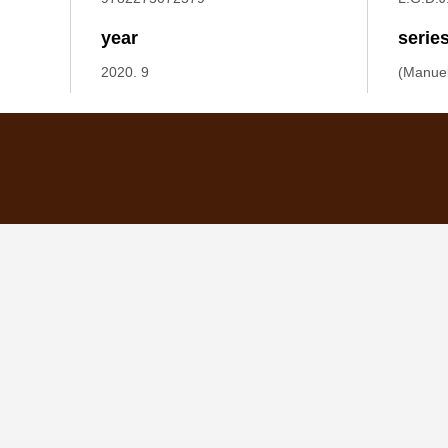
year
serie
2020. 9
(Manuel,