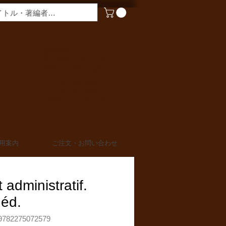
​営業時間
月〜金曜 9:00 - 17:00
定休日 土日・祝日
TEL 03-6910-0882
FAX 03-6910-0883
info@miurashoten.co.jp
用案内
ご注文・お問い合わせ
t administratif.
 éd.
782275072579