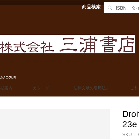
商品検索
MIURA SHOTEN BOOKSELLERS, Ltd. 法学洋書輸入販売
カタログUP!
定期案内
カタログ
「法律文献の引用法」
ご利
Droi
23e
SKU： 9