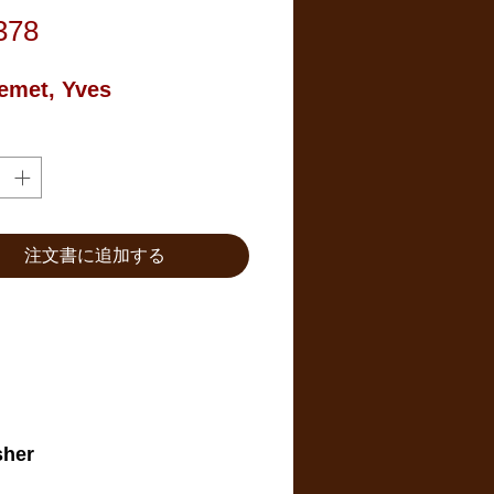
価
378
格
emet, Yves
注文書に追加する
sher
.