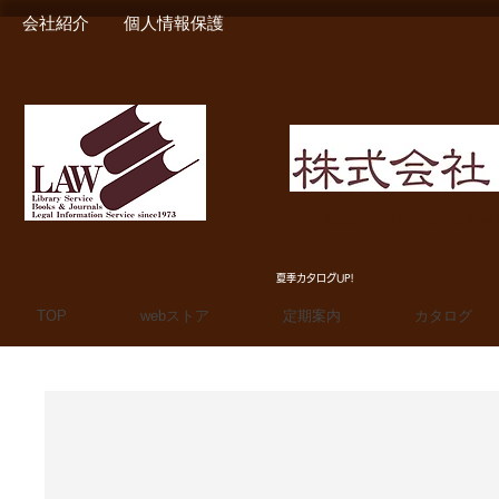
会社紹介
個人情報保護
MIURA SHOTEN BOO
夏季カタログUP!
TOP
webストア
定期案内
カタログ