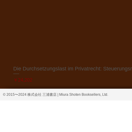
Die Durchsetzungslast im Privatrecht: Steuerung
価格
￥24,202
© 2015〜2024 株式会社 三浦書店 | Miura Shoten Booksellers, Ltd.