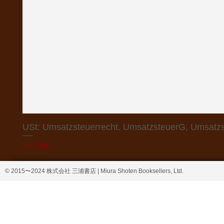
USt: Umsatzsteuerrecht. UmsatzsteuerG, Umsatzs
価格
￥4,368
© 2015〜2024 株式会社 三浦書店 | Miura Shoten Booksellers, Ltd.