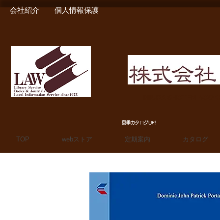
会社紹介
個人情報保護
MIURA SHOTEN BOO
夏季カタログUP!
TOP
webストア
定期案内
カタログ