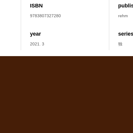
ISBN
publi
9783807327280
rehm
year
serie
2021. 3
独