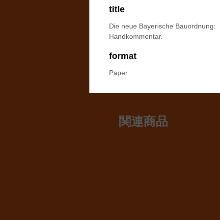
title
Die neue Bayerische Bauordnung:
Handkommentar.
format
Paper
関連商品