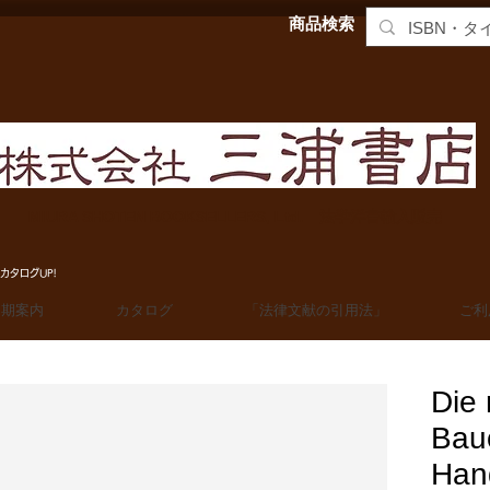
商品検索
MIURA SHOTEN BOOKSELLERS, Ltd. 法学洋書輸入販売
カタログUP!
定期案内
カタログ
「法律文献の引用法」
ご利
Die
Bau
Han