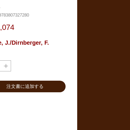
.
783807327280
価
,074
格
, J./Dirnberger, F.
注文書に追加する