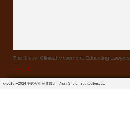
The Global Clinical Movement: Educating Lawyers f
価格
￥41,140
© 2015〜2024 株式会社 三浦書店 | Miura Shoten Booksellers, Ltd.