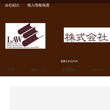
会社紹介
個人情報保護
MIURA SHOTEN BOO
夏季カタログUP!
TOP
webストア
定期案内
カタログ