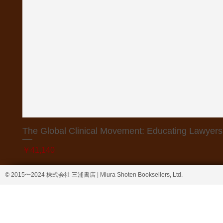
The Global Clinical Movement: Educating Lawyers f
価格
￥41,140
© 2015〜2024 株式会社 三浦書店 | Miura Shoten Booksellers, Ltd.