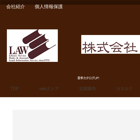
会社紹介
個人情報保護
MIURA SHOTEN BOO
夏季カタログUP!
TOP
webストア
定期案内
カタログ