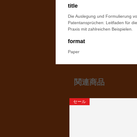
title
Die Auslegung und Formulierung v
Patentansprüchen: Leitfaden für di
Praxis mit zahlreichen Beispielen.
format
Paper
関連商品
セール