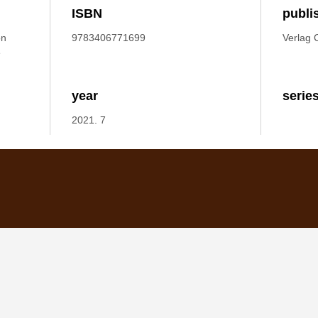
ISBN
publi
on
9783406771699
Verlag 
e
year
serie
2021. 7