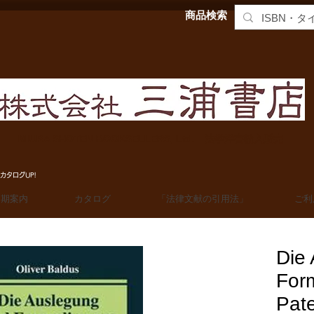
商品検索
MIURA SHOTEN BOOKSELLERS, Ltd. 法学洋書輸入販売
カタログUP!
定期案内
カタログ
「法律文献の引用法」
ご利
Die
For
Pat