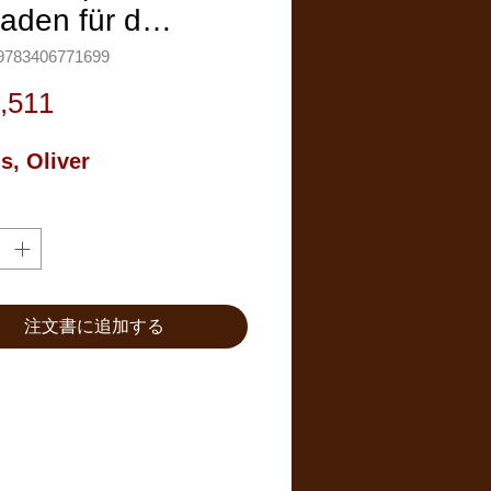
faden für d…
783406771699
価
,511
格
s, Oliver
注文書に追加する