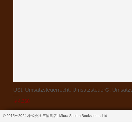
USt: Umsatzsteuerrecht. UmsatzsteuerG, Umsatzs
価格
￥4,368
© 2015〜2024 株式会社 三浦書店 | Miura Shoten Booksellers, Ltd.