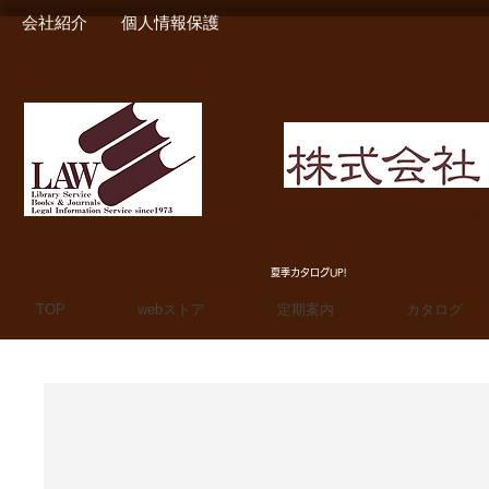
会社紹介
個人情報保護
MIURA SHOTEN BOO
夏季カタログUP!
TOP
webストア
定期案内
カタログ