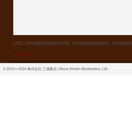
USt: Umsatzsteuerrecht. UmsatzsteuerG, Umsatzs
価格
￥4,368
© 2015〜2024 株式会社 三浦書店 | Miura Shoten Booksellers, Ltd.