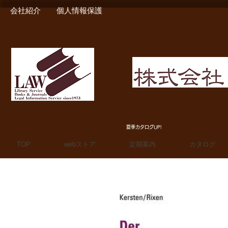
会社紹介
個人情報保護
MIURA SHOTEN BOO
夏季カタログUP!
TOP
webストア
定期案内
カタログ