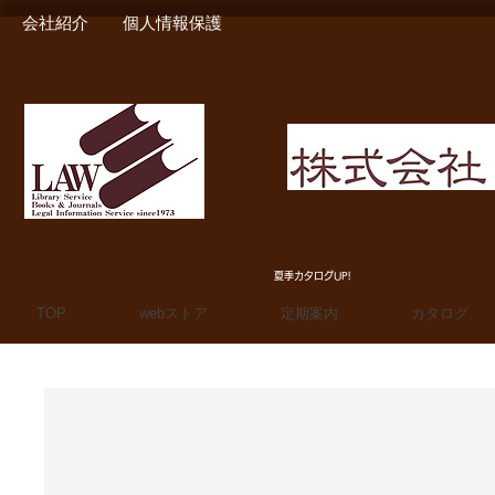
会社紹介
個人情報保護
MIURA SHOTEN BOO
夏季カタログUP!
TOP
webストア
定期案内
カタログ