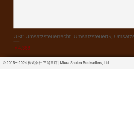
USt: Umsatzsteuerrecht. UmsatzsteuerG, Umsatzs
価格
￥4,368
© 2015〜2024 株式会社 三浦書店 | Miura Shoten Booksellers, Ltd.