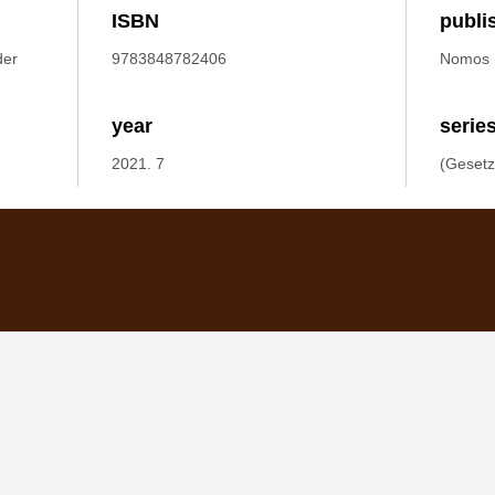
ISBN
publi
der
9783848782406
Nomos
year
serie
2021. 7
(Gesetz