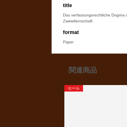
title
Das verfassungsrechtliche Dogma 
Zweielternschaft.
format
Paper
関連商品
セール