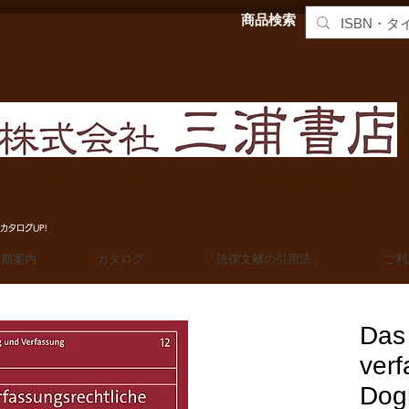
商品検索
MIURA SHOTEN BOOKSELLERS, Ltd. 法学洋書輸入販売
カタログUP!
定期案内
カタログ
「法律文献の引用法」
ご利
Das
verf
Dog