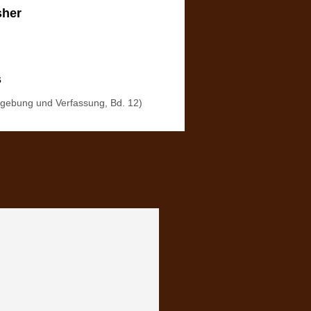
sher
s
gebung und Verfassung, Bd. 12)