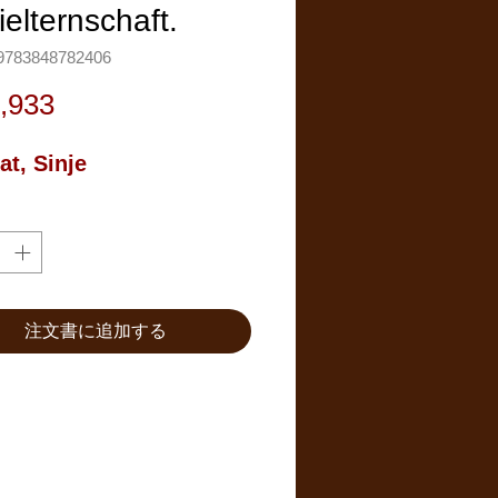
elternschaft.
783848782406
価
,933
格
at, Sinje
注文書に追加する