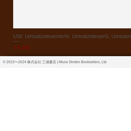
USt: Umsatzsteuerrecht. UmsatzsteuerG, Umsatzs
価格
￥4,368
© 2015〜2024 株式会社 三浦書店 | Miura Shoten Booksellers, Ltd.