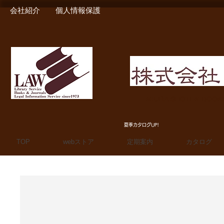
会社紹介
個人情報保護
MIURA SHOTEN BOO
夏季カタログUP!
TOP
webストア
定期案内
カタログ