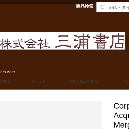
商品検索
MIURA SHOTEN BOOKSELLERS, Ltd. 法学洋書輸入販売
カタログUP!
定期案内
カタログ
「法律文献の引用法」
ご利
Cor
Acqu
Mer