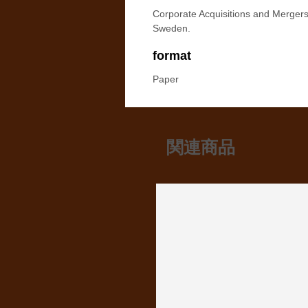
Corporate Acquisitions and Mergers
Sweden.
format
Paper
関連商品