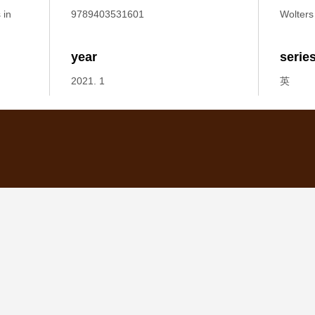
 in
9789403531601
Wolters
year
serie
2021. 1
英