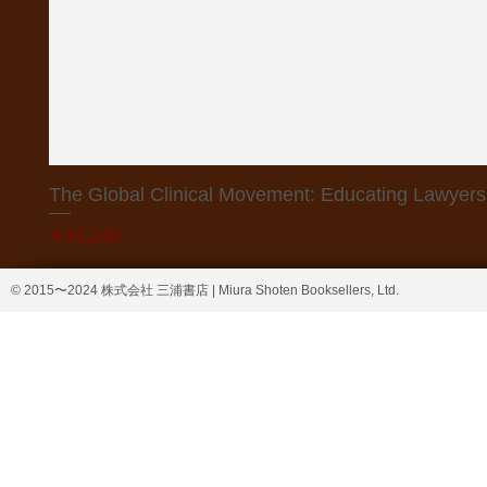
The Global Clinical Movement: Educating Lawyers f
価格
￥41,140
© 2015〜2024 株式会社 三浦書店 | Miura Shoten Booksellers, Ltd.