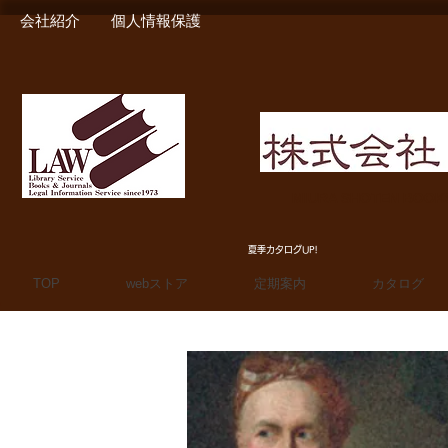
会社紹介
個人情報保護
MIURA SHOTEN BOO
夏季カタログUP!
TOP
webストア
定期案内
カタログ