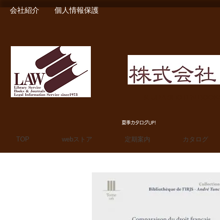
会社紹介
個人情報保護
MIURA SHOTEN BOO
夏季カタログUP!
TOP
webストア
定期案内
カタログ