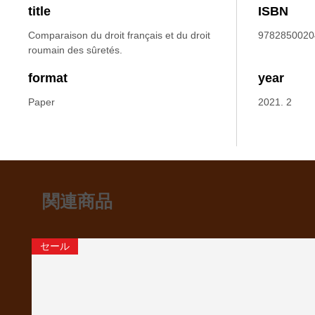
title
ISBN
Comparaison du droit français et du droit
9782850020
roumain des sûretés.
format
year
Paper
2021. 2
関連商品
セール