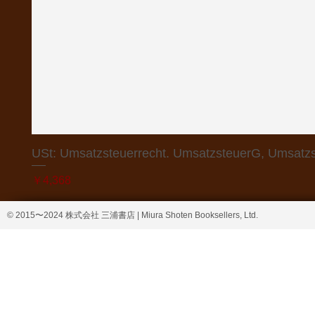
USt: Umsatzsteuerrecht. UmsatzsteuerG, Umsatzs
価格
￥4,368
© 2015〜2024 株式会社 三浦書店 | Miura Shoten Booksellers, Ltd.