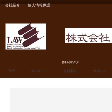
会社紹介
個人情報保護
MIURA SHOTEN BOO
夏季カタログUP!
TOP
webストア
定期案内
カタログ