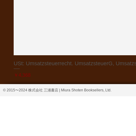
USt: Umsatzsteuerrecht. UmsatzsteuerG, Umsatzs
価格
￥4,368
© 2015〜2024 株式会社 三浦書店 | Miura Shoten Booksellers, Ltd.