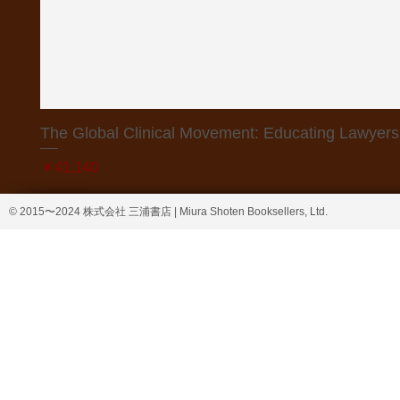
The Global Clinical Movement: Educating Lawyers f
価格
￥41,140
© 2015〜2024 株式会社 三浦書店 | Miura Shoten Booksellers, Ltd.