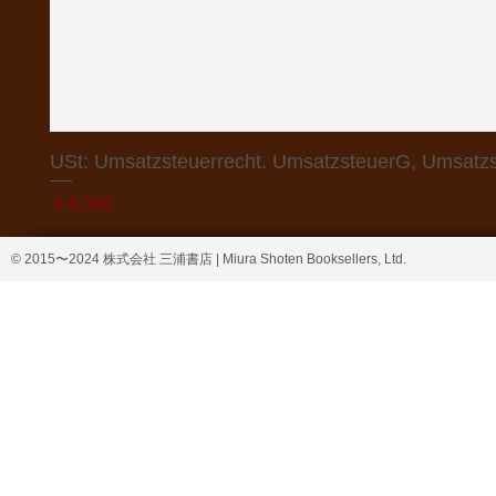
USt: Umsatzsteuerrecht. UmsatzsteuerG, Umsatzs
価格
￥4,368
© 2015〜2024 株式会社 三浦書店 | Miura Shoten Booksellers, Ltd.