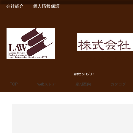
会社紹介
個人情報保護
MIURA SHOTEN BOO
夏季カタログUP!
TOP
webストア
定期案内
カタログ