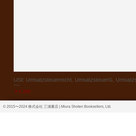
USt: Umsatzsteuerrecht. UmsatzsteuerG, Umsatzs
価格
￥4,368
© 2015〜2024 株式会社 三浦書店 | Miura Shoten Booksellers, Ltd.