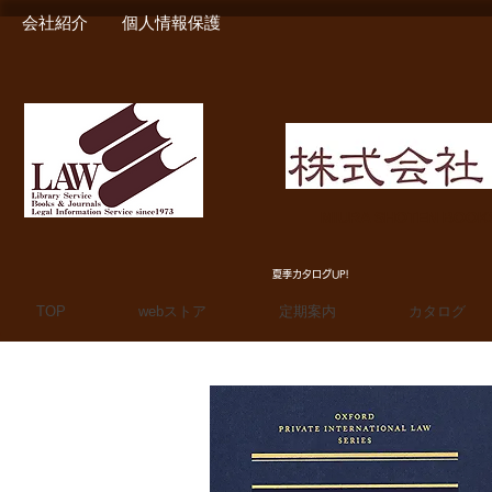
会社紹介
個人情報保護
MIURA SHOTEN BOO
夏季カタログUP!
TOP
webストア
定期案内
カタログ