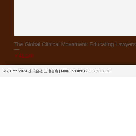
The Global Clinical Movement: Educating Lawyers f
価格
￥41,140
© 2015〜2024 株式会社 三浦書店 | Miura Shoten Booksellers, Ltd.