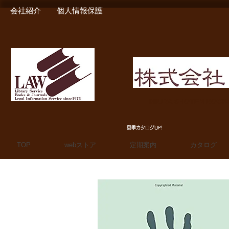
会社紹介
個人情報保護
MIURA SHOTEN BOO
夏季カタログUP!
TOP
webストア
定期案内
カタログ