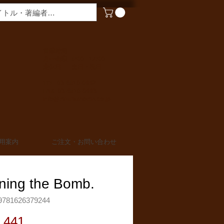
​営業時間
月〜金曜 9:00 - 17:00
定休日 土日・祝日
TEL 03-6910-0882
FAX 03-6910-0883
info@miurashoten.co.jp
用案内
ご注文・お問い合わせ
ning the Bomb.
781626379244
価
,441