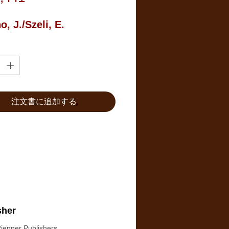
格
, J./Szeli, E.
注文書に追加する
sher
ienner Publishers