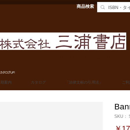
商品検索
MIURA SHOTEN BOOKSELLERS, Ltd. 法学洋書輸入販売
カタログUP!
定期案内
カタログ
「法律文献の引用法」
ご利
Ban
SKU： 9
￥17