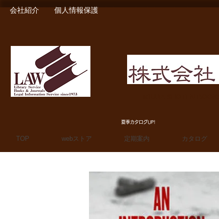
会社紹介
個人情報保護
MIURA SHOTEN BOO
夏季カタログUP!
TOP
webストア
定期案内
カタログ