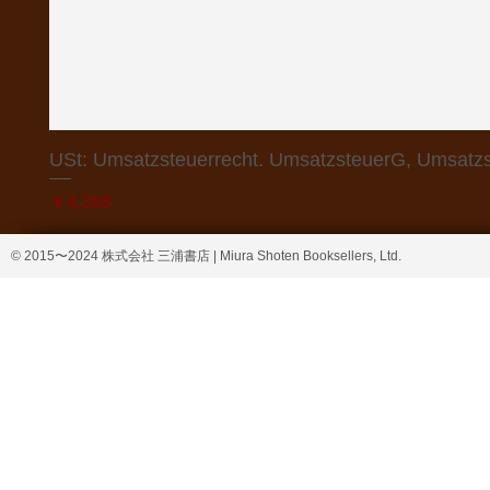
USt: Umsatzsteuerrecht. UmsatzsteuerG, Umsatzs
価格
￥4,368
© 2015〜2024 株式会社 三浦書店 | Miura Shoten Booksellers, Ltd.