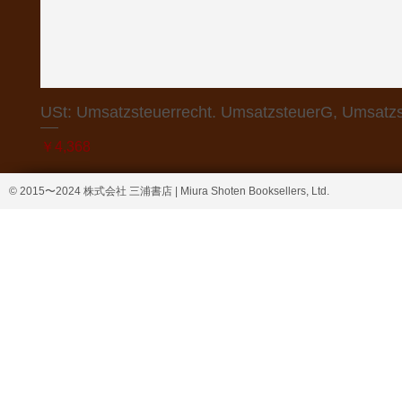
USt: Umsatzsteuerrecht. UmsatzsteuerG, Umsatzs
価格
￥4,368
© 2015〜2024 株式会社 三浦書店 | Miura Shoten Booksellers, Ltd.