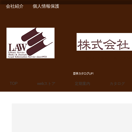
会社紹介
個人情報保護
MIURA SHOTEN BOO
夏季カタログUP!
TOP
webストア
定期案内
カタログ