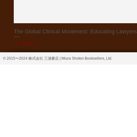
The Global Clinical Movement: Educating Lawyers f
価格
￥41,140
© 2015〜2024 株式会社 三浦書店 | Miura Shoten Booksellers, Ltd.