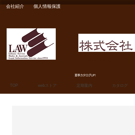
会社紹介
個人情報保護
MIURA SHOTEN BOO
夏季カタログUP!
TOP
webストア
定期案内
カタログ