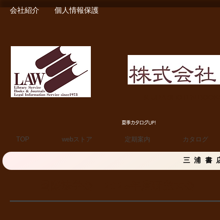
会社紹介
個人情報保護
MIURA SHOTEN BOO
夏季カタログUP!
TOP
webストア
定期案内
カタログ
三浦書
国際法学会 - 2025年度研究大会