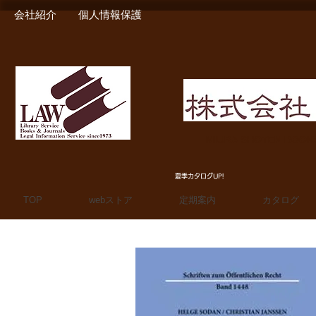
会社紹介
個人情報保護
MIURA SHOTEN BOO
夏季カタログUP!
TOP
webストア
定期案内
カタログ