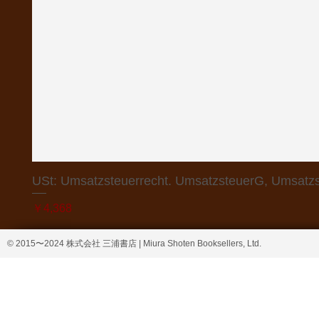
USt: Umsatzsteuerrecht. UmsatzsteuerG, Umsatzs
価格
￥4,368
© 2015〜2024 株式会社 三浦書店 | Miura Shoten Booksellers, Ltd.