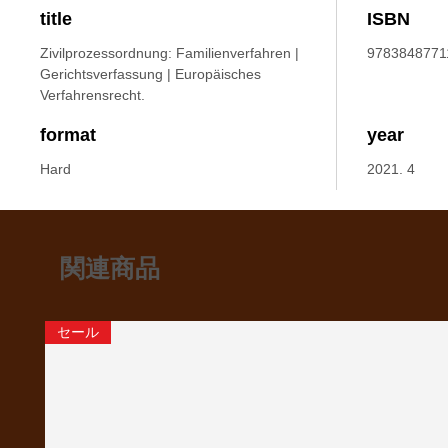
title
ISBN
Zivilprozessordnung: Familienverfahren |
9783848771
Gerichtsverfassung | Europäisches
Verfahrensrecht.
format
year
Hard
2021. 4
関連商品
セール