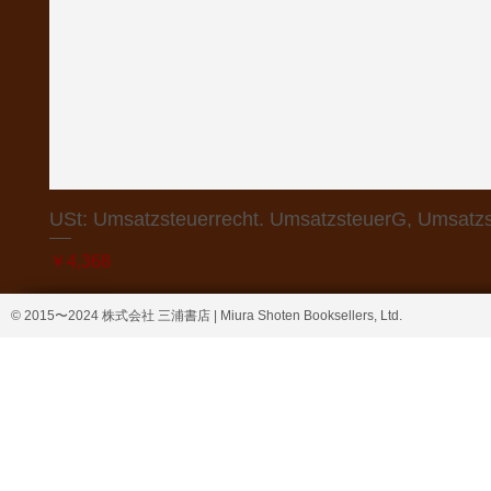
USt: Umsatzsteuerrecht. UmsatzsteuerG, Umsatzs
価格
￥4,368
© 2015〜2024 株式会社 三浦書店 | Miura Shoten Booksellers, Ltd.