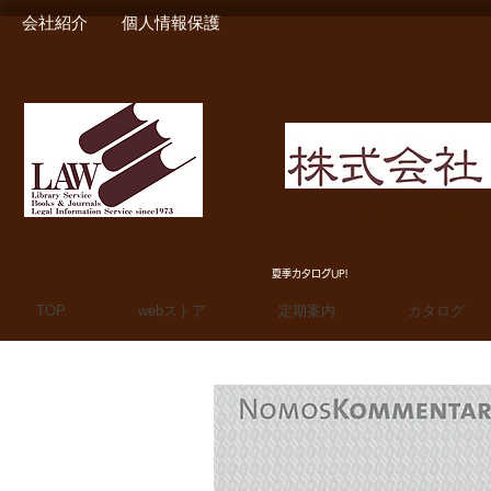
会社紹介
個人情報保護
MIURA SHOTEN BOO
夏季カタログUP!
TOP
webストア
定期案内
カタログ