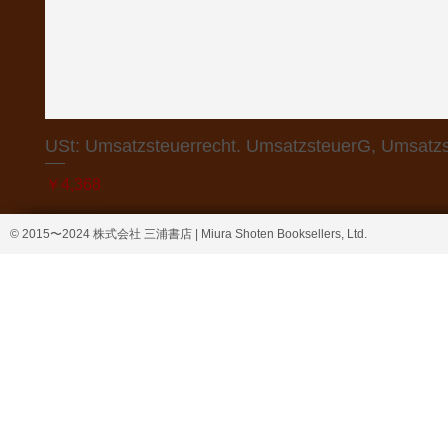
USt: Umsatzsteuerrecht. UmsatzsteuerG, Umsatzs
価格
￥4,368
© 2015〜2024 株式会社 三浦書店 | Miura Shoten Booksellers, Ltd.