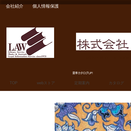
会社紹介
個人情報保護
MIURA SHOTEN BOO
夏季カタログUP!
TOP
webストア
定期案内
カタログ